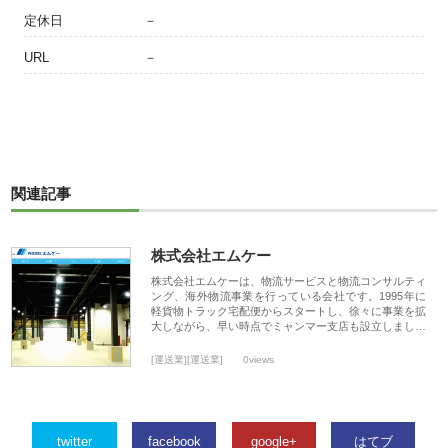
定休日
－
URL
－
関連記事
株式会社エムケー
株式会社エムケーは、物流サービスと物流コンサルティ
ング、海外物流事業を行っている会社です。1995年に
軽貨物トラック宅配便からスタートし、徐々に事業を拡
大しながら、早い時点でミャンマー支店も設立しまし…
[運送業][運送業]
0views
twitter
facebook
google+
はてブ