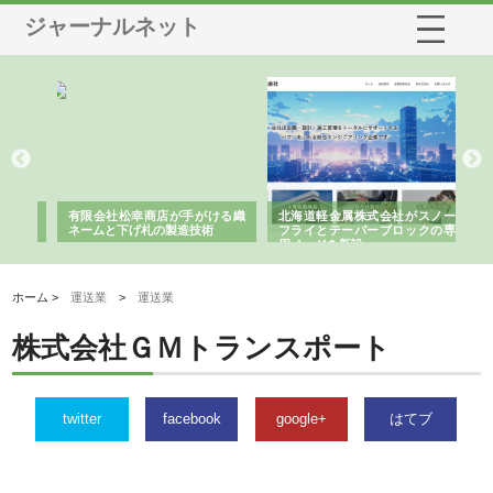
ジャーナルネット
多摩
有限会社松幸商店が手がける織
北海道軽金属株式会社がスノー
株
工事
ネームと下げ札の製造技術
フライとテーパーブロックの専
る
用ページを新設
ス
ホーム >
運送業
>
運送業
株式会社ＧＭトランスポート
twitter
facebook
google+
はてブ