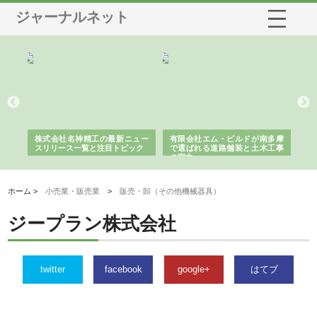
ジャーナルネット
選ば
株式会社名神精工の最新ニュー
有限会社エム・ビルドが南多摩
有
ルの
スリリース一覧と注目トピック
で選ばれる道路舗装と土木工事
ネ
の実力
ホーム >
小売業・販売業
>
販売・卸（その他機械器具）
ジープラン株式会社
twitter
facebook
google+
はてブ