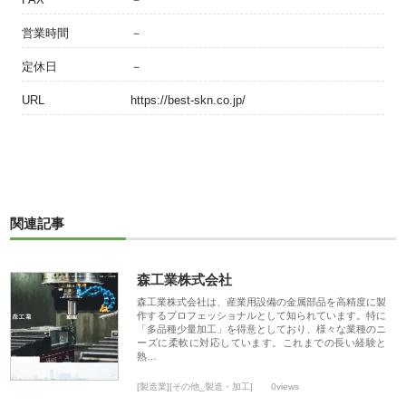
営業時間
－
定休日
－
URL
https://best-skn.co.jp/
関連記事
森工業株式会社
森工業株式会社は、産業用設備の金属部品を高精度に製
作するプロフェッショナルとして知られています。特に
「多品種少量加工」を得意としており、様々な業種のニ
ーズに柔軟に対応しています。これまでの長い経験と
熟…
[製造業][その他_製造・加工]
0views