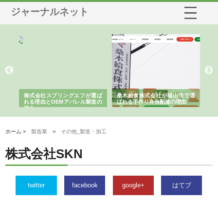
ジャーナルネット
や店
株式会社スプリングエフが選ば
桑木給食株式会社が福山市で選
株
る理
れる理由とOEMアパレル製造の
ばれる手作り弁当配達の理由
れ
強み
ホーム >
製造業
>
その他_製造・加工
株式会社SKN
twitter
facebook
google+
はてブ