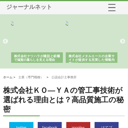
ジャーナルネット
三河
株式会社ナツハラが建設と鋲螺
株式会社メタルエースの企業サ
株
構空
で滋賀の暮らしを支える理由
イトが提供する充実した情報内
み
容とは
ホーム >
士業（専門職種）
>
公認会計士事務所
株式会社ＫＯ―ＹＡの管工事技術が
選ばれる理由とは？高品質施工の秘
密
twitter
facebook
google+
はてブ