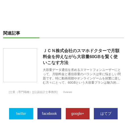
関連記事
ＪＣＮ株式会社のスマホドクターで月額
料金を抑えながら大容量60GBを賢く使
いこなす方法
大容量データ通信を求めるスマートフォンユーザーにと
って、月額料金と通信容量のバランスは常に悩ましい問
題です。特に動画視聴やオンラインゲームを頻繁に楽し
む方々にとって、60GBという大容量プランは魅力的…
[士業（専門職種）][公認会計士事務所]
0views
twitter
facebook
google+
はてブ