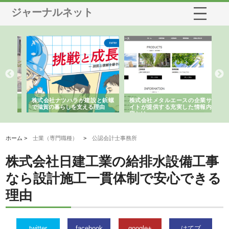
ジャーナルネット
三河
株式会社ナツハラが建設と鋲螺
株式会社メタルエースの企業サ
株
構空
で滋賀の暮らしを支える理由
イトが提供する充実した情報内
み
容とは
ホーム >
士業（専門職種）
>
公認会計士事務所
株式会社日建工業の給排水設備工事
なら設計施工一貫体制で安心できる
理由
twitter
facebook
google+
はてブ