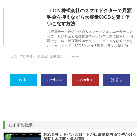
ＪＣＮ株式会社のスマホドクターで月額
料金を抑えながら大容量60GBを賢く使
いこなす方法
大容量データ通信を求めるスマートフォンユーザーにと
って、月額料金と通信容量のバランスは常に悩ましい問
題です。特に動画視聴やオンラインゲームを頻繁に楽し
む方々にとって、60GBという大容量プランは魅力的…
[士業（専門職種）][公認会計士事務所]
0views
twitter
facebook
google+
はてブ
おすすめ記事
株式会社アドバンスロードが山形県鶴岡市で手がける
1
舗装土木工事と求人情報