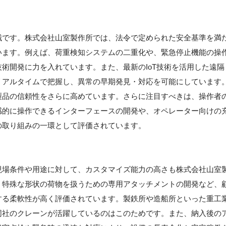
械です。株式会社山室製作所では、法令で定められた安全基準を満
います。例えば、荷重検知システムの二重化や、緊急停止機能の操
術開発に力を入れています。また、最新のIoT技術を活用した遠隔
リアルタイムで把握し、異常の早期発見・対応を可能にしています
製品の信頼性をさらに高めています。さらに注目すべきは、操作者
感的に操作できるインターフェースの開発や、オペレーター向けの
の取り組みの一環として評価されています。
現場条件や用途に対して、カスタマイズ能力の高さも株式会社山室
、特殊な形状の荷物を扱うための専用アタッチメントの開発など、
する柔軟性が高く評価されています。製鉄所や造船所といった重工
同社のクレーンが活躍しているのはこのためです。また、納入後の