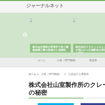
ジャーナルネット
ハクシンが大阪で選ば
株式会社翔栄が草津市で担う建
株式会社ＯＮＯｃｏｍｐ
工事の実績と強み
築基礎工事の現場力と信頼性
が岡山から広域配送を実
る理由
ホーム
士業（専門職種）
運送業
ホーム >
士業（専門職種）
>
公認会計士事務所
株式会社山室製作所のクレ
の秘密