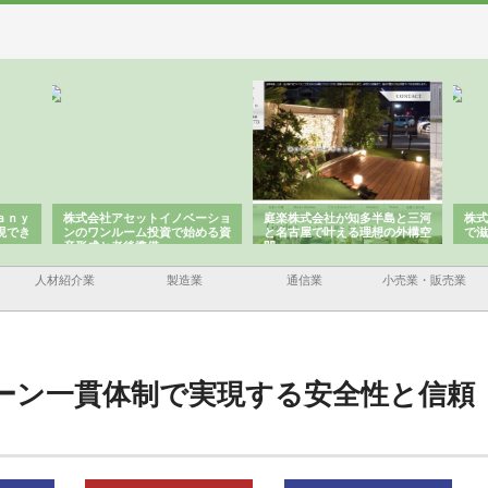
ａｎｙ
株式会社アセットイノベーショ
庭楽株式会社が知多半島と三河
株式
現でき
ンのワンルーム投資で始める資
と名古屋で叶える理想の外構空
で滋
産形成と老後準備
間
人材紹介業
製造業
通信業
小売業・販売業
ーン一貫体制で実現する安全性と信頼