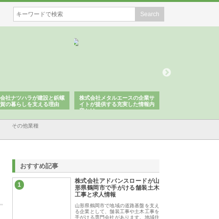
会社ナツハラが建設と鋲螺
株式会社メタルエースの企業サ
株式会社ＣＳＡの事
賀の暮らしを支える理由
イトが提供する充実した情報内
みを徹底解説
容とは
その他業種
おすすめ記事
株式会社アドバンスロードが山
1
形県鶴岡市で手がける舗装土木
工事と求人情報
山形県鶴岡市で地域の道路基盤を支え
る企業として、舗装工事や土木工事を
手がける専門会社があります。地域住