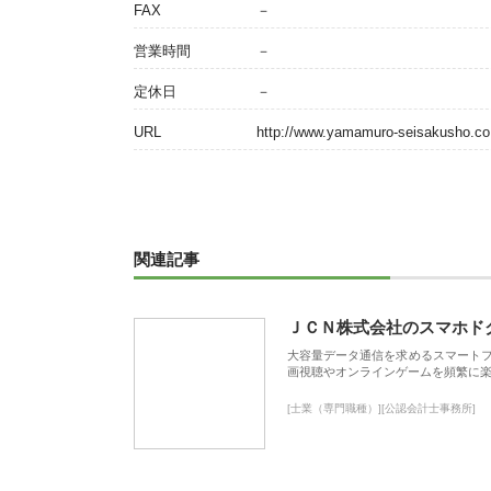
FAX
－
営業時間
－
定休日
－
URL
http://www.yamamuro-seisakusho.co.
関連記事
ＪＣＮ株式会社のスマホド
大容量データ通信を求めるスマート
画視聴やオンラインゲームを頻繁に楽
[士業（専門職種）][公認会計士事務所]