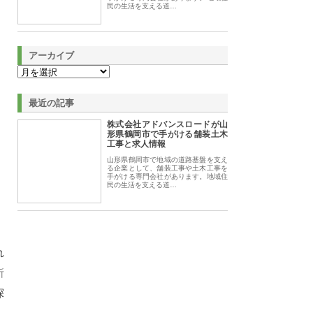
民の生活を支える道…
アーカイブ
最近の記事
株式会社アドバンスロードが山
形県鶴岡市で手がける舗装土木
工事と求人情報
山形県鶴岡市で地域の道路基盤を支え
る企業として、舗装工事や土木工事を
手がける専門会社があります。地域住
民の生活を支える道…
れ
所
探