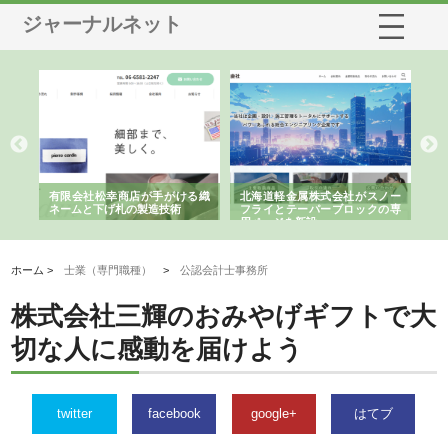
ジャーナルネット
社がスノー
株式会社耕文社が品川で実現す
株式会社ナカモトがホテルや店
ロックの専
る販促物製作から配送までワン
舗の内装改修で選ばれ続ける理
ストップ対応
由
ホーム >
士業（専門職種）
>
公認会計士事務所
株式会社三輝のおみやげギフトで大
切な人に感動を届けよう
twitter
facebook
google+
はてブ