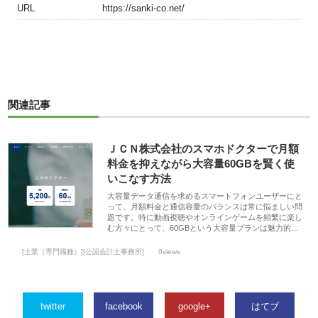
URL
https://sanki-co.net/
関連記事
ＪＣＮ株式会社のスマホドクターで月額
料金を抑えながら大容量60GBを賢く使
いこなす方法
大容量データ通信を求めるスマートフォンユーザーにと
って、月額料金と通信容量のバランスは常に悩ましい問
題です。特に動画視聴やオンラインゲームを頻繁に楽し
む方々にとって、60GBという大容量プランは魅力的…
[士業（専門職種）][公認会計士事務所]
0views
twitter
facebook
google+
はてブ