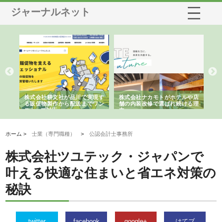
ジャーナルネット
ノー
株式会社耕文社が品川で実現す
株式会社ナカモトがホテルや店
株
の専
る販促物製作から配送までワン
舗の内装改修で選ばれ続ける理
れ
ストップ対応
由
強
ホーム >
士業（専門職種）
>
公認会計士事務所
株式会社ツユテック・ジャパンで
叶える快適な住まいと省エネ対策の
秘訣
twitter
facebook
google+
はてブ