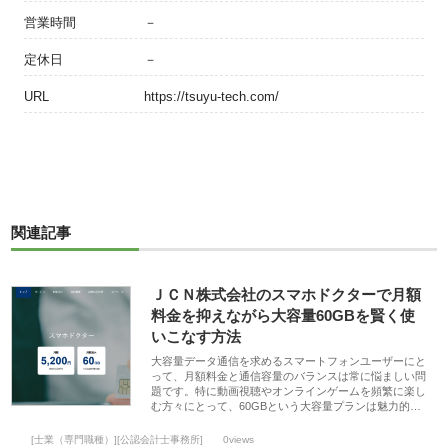
営業時間
－
定休日
－
URL
https://tsuyu-tech.com/
関連記事
ＪＣＮ株式会社のスマホドクターで月額
料金を抑えながら大容量60GBを賢く使
いこなす方法
大容量データ通信を求めるスマートフォンユーザーにと
って、月額料金と通信容量のバランスは常に悩ましい問
題です。特に動画視聴やオンラインゲームを頻繁に楽し
む方々にとって、60GBという大容量プランは魅力的…
[士業（専門職種）][公認会計士事務所]
0views