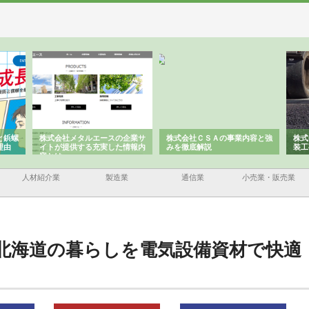
と鋲螺
株式会社メタルエースの企業サ
株式会社ＣＳＡの事業内容と強
株式
理由
イトが提供する充実した情報内
みを徹底解説
装工
容とは
人材紹介業
製造業
通信業
小売業・販売業
北海道の暮らしを電気設備資材で快適