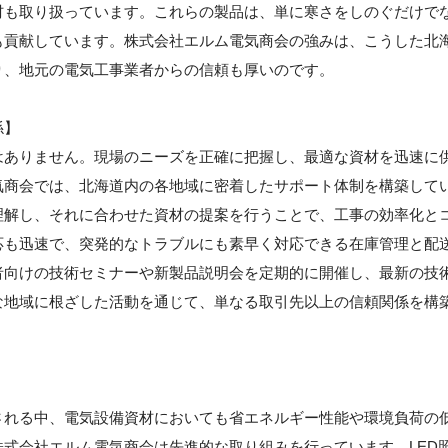
材も取り扱っています。これらの製品は、単に寒さをしのぐだけで
も貢献しています。株式会社エルム電気商会の強みは、こうした北
り、地元の電気工事業者からの信頼も厚いのです。
係】
はありません。現場のニーズを正確に把握し、最適な資材を迅速に
気商会では、北海道内の各地域に密着したサポート体制を構築して
理解し、それに合わせた資材の提案を行うことで、工事の効率化と
応も迅速で、突発的なトラブルにも素早く対応できる在庫管理と配
者向けの技術セミナーや新製品説明会を定期的に開催し、最新の技
な地域に根ざした活動を通じて、単なる取引先以上の信頼関係を構
される中、電気設備資材においても省エネルギー性能や環境負荷の
式会社エルム電気商会は先進的な取り組みを行っています。LED