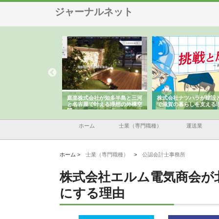
ジャーナルネット
アセットイノベーショ
庭楽株式会社が知多半島と三河
株式会社ナツハラが建設
ルーム投資で始める資
と名古屋で叶える理想の外構空
で滋賀の暮らしを支える
老後準備
間
ホーム
士業（専門職種）
運送業
ホーム >
士業（専門職種）
>
公認会計士事務所
株式会社エルム電気商会が
にする理由