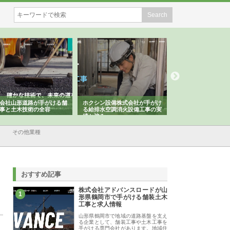
会社山形道路が手がける舗
ホクシン設備株式会社が手がけ
株式会社東京シー・
事と土木技術の全容
る給排水空調消火設備工事の実
のGISインフラ管理
績と強み
入メリット
その他業種
おすすめ記事
株式会社アドバンスロードが山
1
形県鶴岡市で手がける舗装土木
工事と求人情報
山形県鶴岡市で地域の道路基盤を支え
る企業として、舗装工事や土木工事を
手がける専門会社があります。地域住