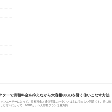
クターで月額料金を抑えながら大容量60GBを賢く使いこなす方法
フォンユーザーにとって、月額料金と通信容量のバランスは常に悩ましい問題です。特に動
しむ方々にとって、60GBという大容量プランは魅力的…