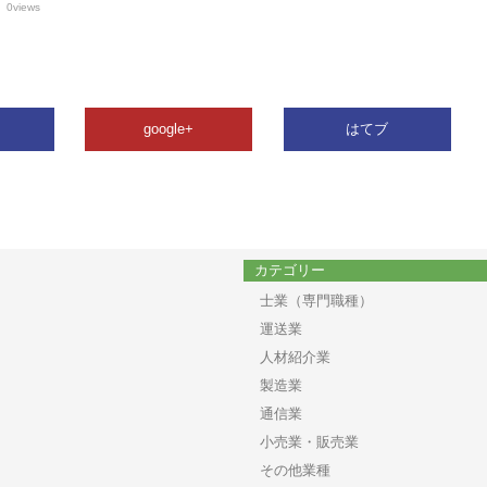
0views
google+
はてブ
カテゴリー
士業（専門職種）
運送業
人材紹介業
製造業
通信業
小売業・販売業
その他業種