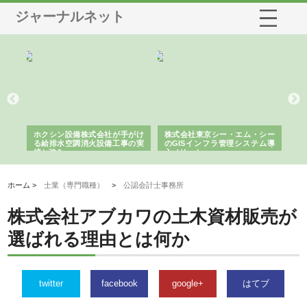
ジャーナルネット
備株式会社が手がけ
株式会社東京シー・エム・シー
株式会社アクアスペース
調消火設備工事の実
のGISインフラ管理システム導
から陸上まで一貫施工で
入メリット
由
ホーム >
士業（専門職種）
>
公認会計士事務所
株式会社アブカワの土木資材販売が
選ばれる理由とは何か
twitter
facebook
google+
はてブ