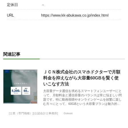
定休日
－
URL
https://www.kk-abukawa.co.jp/index.html
関連記事
ＪＣＮ株式会社のスマホドクターで月額
料金を抑えながら大容量60GBを賢く使
いこなす方法
大容量データ通信を求めるスマートフォンユーザーにと
って、月額料金と通信容量のバランスは常に悩ましい問
題です。特に動画視聴やオンラインゲームを頻繁に楽し
む方々にとって、60GBという大容量プランは魅力的…
[士業（専門職種）][公認会計士事務所]
0views