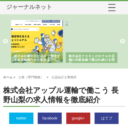
ジャーナルネット
ノー
株式会社耕文社が品川で実現す
株式会社ナカモトがホテルや店
株
の専
る販促物製作から配送までワン
舗の内装改修で選ばれ続ける理
れ
ストップ対応
由
強
ホーム >
士業（専門職種）
>
公認会計士事務所
株式会社アップル運輸で働こう 長
野山梨の求人情報を徹底紹介
twitter
facebook
google+
はてブ