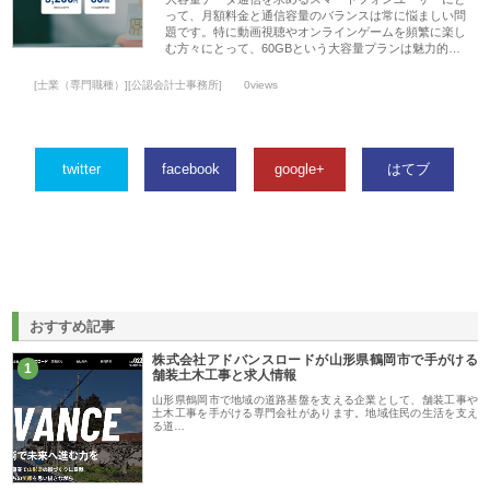
って、月額料金と通信容量のバランスは常に悩ましい問
題です。特に動画視聴やオンラインゲームを頻繁に楽し
む方々にとって、60GBという大容量プランは魅力的…
[士業（専門職種）][公認会計士事務所]
0views
twitter
facebook
google+
はてブ
おすすめ記事
株式会社アドバンスロードが山形県鶴岡市で手がける
1
舗装土木工事と求人情報
山形県鶴岡市で地域の道路基盤を支える企業として、舗装工事や
土木工事を手がける専門会社があります。地域住民の生活を支え
る道…