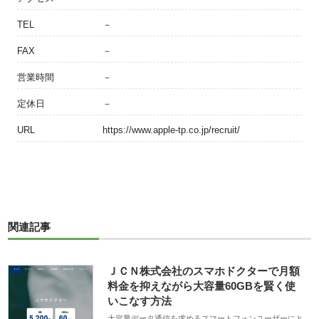
TEL
－
FAX
－
営業時間
－
定休日
－
URL
https://www.apple-tp.co.jp/recruit/
関連記事
ＪＣＮ株式会社のスマホドクターで月額
料金を抑えながら大容量60GBを賢く使
いこなす方法
大容量データ通信を求めるスマートフォンユーザーにと