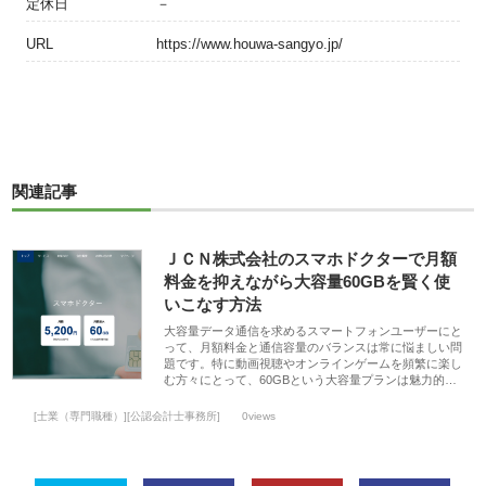
定休日
－
URL
https://www.houwa-sangyo.jp/
関連記事
ＪＣＮ株式会社のスマホドクターで月額
料金を抑えながら大容量60GBを賢く使
いこなす方法
大容量データ通信を求めるスマートフォンユーザーにと
って、月額料金と通信容量のバランスは常に悩ましい問
題です。特に動画視聴やオンラインゲームを頻繁に楽し
む方々にとって、60GBという大容量プランは魅力的…
[士業（専門職種）][公認会計士事務所]
0views