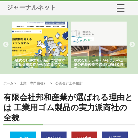
ジャーナルネット
ノー
株式会社耕文社が品川で実現す
株式会社ナカモトがホテルや店
株
の専
る販促物製作から配送までワン
舗の内装改修で選ばれ続ける理
れ
ストップ対応
由
強
ホーム >
士業（専門職種）
>
公認会計士事務所
有限会社邦和産業が選ばれる理由と
は 工業用ゴム製品の実力派商社の
全貌
twitter
facebook
google+
はてブ