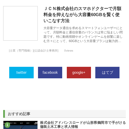
ＪＣＮ株式会社のスマホドクターで月額
料金を抑えながら大容量60GBを賢く使
いこなす方法
大容量データ通信を求めるスマートフォンユーザーにと
って、月額料金と通信容量のバランスは常に悩ましい問
題です。特に動画視聴やオンラインゲームを頻繁に楽し
む方々にとって、60GBという大容量プランは魅力的…
[士業（専門職種）][公認会計士事務所]
0views
twitter
facebook
google+
はてブ
おすすめ記事
株式会社アドバンスロードが山形県鶴岡市で手がける
1
舗装土木工事と求人情報