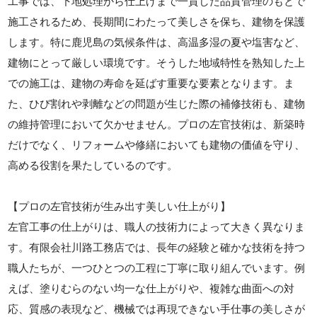
工事では、下地処理から仕上げまで一貫した品質管理のもとで
施工されるため、長期間にわたって美しさを保ち、建物を保護
します。特に鹿児島の気候条件は、高温多湿の夏や塩害など、
建物にとって厳しい環境です。そうした地域特性を熟知した上
での施工は、建物の寿命を延ばす重要な要素となります。ま
た、ひび割れや剥離などの問題が生じた際の補修技術も、建物
の維持管理において欠かせません。プロの左官技術は、新築時
だけでなく、リフォームや修繕においても建物の価値を守り、
高める役割を果たしているのです。
【プロの左官技術が生み出す美しい仕上がり】
左官工事の仕上がりは、職人の技術力によって大きく異なりま
す。有限会社川路工務店では、長年の経験と確かな技術を持つ
職人たちが、一つひとつの工程に丁寧に取り組んでいます。例
えば、塗りむらのない均一な仕上がりや、複雑な曲面への対
応、質感の表現など、機械では再現できない手仕事の美しさが