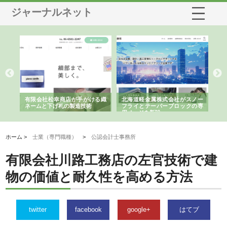
ジャーナルネット
多摩
有限会社松幸商店が手がける織
北海道軽金属株式会社がスノー
株
工事
ネームと下げ札の製造技術
フライとテーパーブロックの専
る
用ページを新設
ス
ホーム >
士業（専門職種）
>
公認会計士事務所
有限会社川路工務店の左官技術で建
物の価値と耐久性を高める方法
twitter
facebook
google+
はてブ