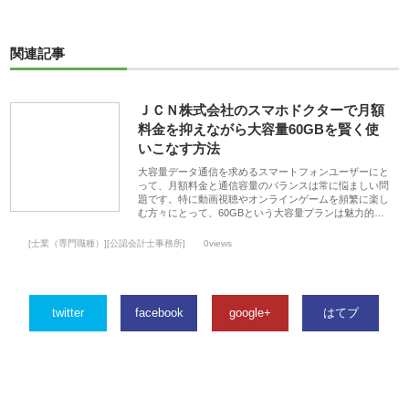
関連記事
ＪＣＮ株式会社のスマホドクターで月額
料金を抑えながら大容量60GBを賢く使
いこなす方法
大容量データ通信を求めるスマートフォンユーザーにと
って、月額料金と通信容量のバランスは常に悩ましい問
題です。特に動画視聴やオンラインゲームを頻繁に楽し
む方々にとって、60GBという大容量プランは魅力的…
[士業（専門職種）][公認会計士事務所]
0views
twitter
facebook
google+
はてブ