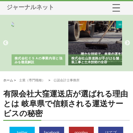
ジャーナルネット
業サ
株式会社ＣＳＡの事業内容と強
株式会社山形道路が手がける舗
ホ
報内
みを徹底解説
装工事と土木技術の全容
る
績
ホーム >
士業（専門職種）
>
公認会計士事務所
有限会社大窪運送店が選ばれる理由
とは 岐阜県で信頼される運送サー
ビスの秘密
twitter
facebook
google+
はてブ