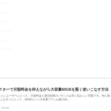
クターで月額料金を抑えながら大容量60GBを賢く使いこなす方法
フォンユーザーにとって、月額料金と通信容量のバランスは常に悩ましい問題です。特に動
しむ方々にとって、60GBという大容量プランは魅力的…
0views