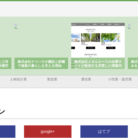
と三河
株式会社ナツハラが建設と鋲螺
株式会社メタルエースの企業サ
株式
外構空
で滋賀の暮らしを支える理由
イトが提供する充実した情報内
みを
容とは
人材紹介業
製造業
通信業
小売業・販売業
ン
google+
はてブ