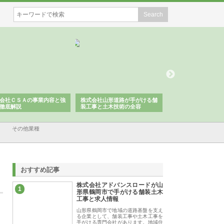
会社ＣＳＡの事業内容と強
株式会社山形道路が手がける舗
ホクシン設備株式会
徹底解説
装工事と土木技術の全容
る給排水空調消火設
績と強み
その他業種
おすすめ記事
株式会社アドバンスロードが山
1
形県鶴岡市で手がける舗装土木
工事と求人情報
山形県鶴岡市で地域の道路基盤を支え
る企業として、舗装工事や土木工事を
手がける専門会社があります。地域住