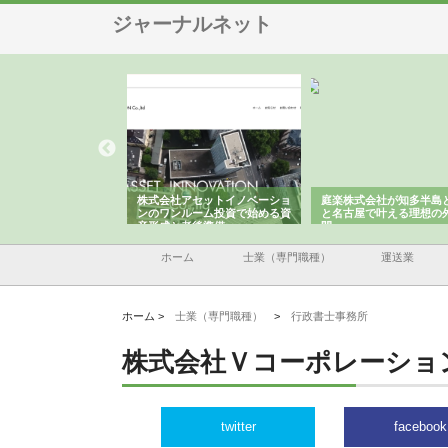
ジャーナルネット
ＯＮＯｃｏｍｐａｎｙ
株式会社アセットイノベーショ
庭楽株式会社が知多半島
ら広域配送を実現でき
ンのワンルーム投資で始める資
と名古屋で叶える理想の
産形成と老後準備
間
ホーム
士業（専門職種）
運送業
ホーム >
士業（専門職種）
>
行政書士事務所
株式会社Ｖコーポレーショ
twitter
facebook