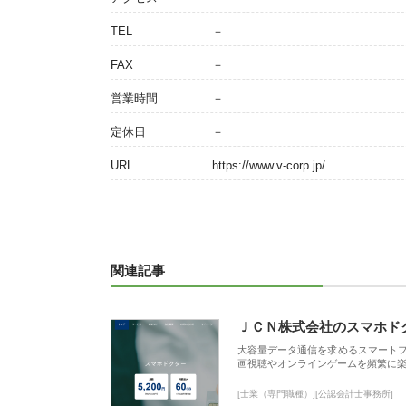
TEL
－
FAX
－
営業時間
－
定休日
－
URL
https://www.v-corp.jp/
関連記事
ＪＣＮ株式会社のスマホド
大容量データ通信を求めるスマート
画視聴やオンラインゲームを頻繁に楽
[士業（専門職種）][公認会計士事務所]