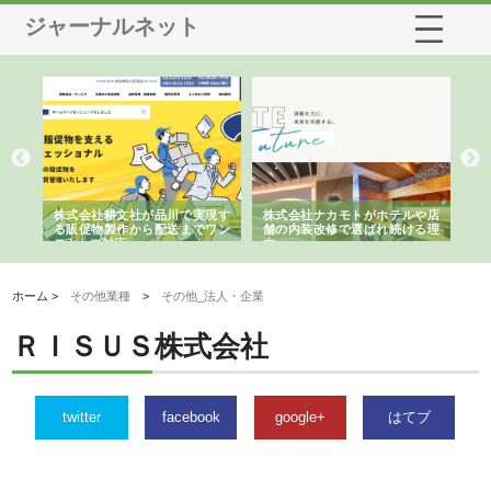
ジャーナルネット
ノー
株式会社耕文社が品川で実現す
株式会社ナカモトがホテルや店
株
の専
る販促物製作から配送までワン
舗の内装改修で選ばれ続ける理
れ
ストップ対応
由
強
ホーム >
その他業種
>
その他_法人・企業
ＲＩＳＵＳ株式会社
twitter
facebook
google+
はてブ