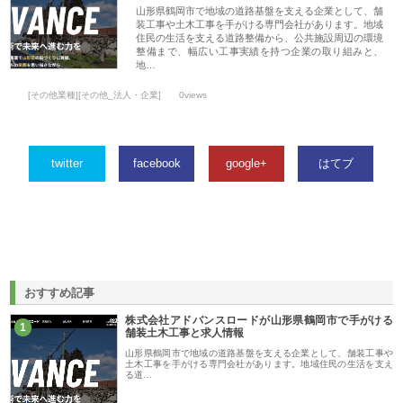
山形県鶴岡市で地域の道路基盤を支える企業として、舗
装工事や土木工事を手がける専門会社があります。地域
住民の生活を支える道路整備から、公共施設周辺の環境
整備まで、幅広い工事実績を持つ企業の取り組みと、
地…
[その他業種][その他_法人・企業]
0views
twitter
facebook
google+
はてブ
おすすめ記事
株式会社アドバンスロードが山形県鶴岡市で手がける
1
舗装土木工事と求人情報
山形県鶴岡市で地域の道路基盤を支える企業として、舗装工事や
土木工事を手がける専門会社があります。地域住民の生活を支え
る道…