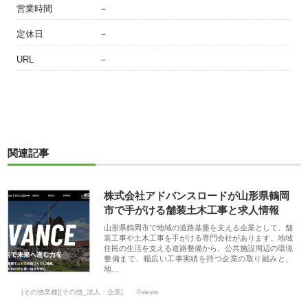
営業時間
－
定休日
－
URL
－
関連記事
株式会社アドバンスロードが山形県鶴岡
市で手がける舗装土木工事と求人情報
山形県鶴岡市で地域の道路基盤を支える企業として、舗
装工事や土木工事を手がける専門会社があります。地域
住民の生活を支える道路整備から、公共施設周辺の環境
整備まで、幅広い工事実績を持つ企業の取り組みと、
地…
[その他業種][その他_法人・企業]
0views