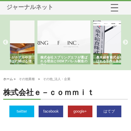
ジャーナルネット
や店
株式会社スプリングエフが選ば
桑木給食株式会社が福山市で選
株
る理
れる理由とOEMアパレル製造の
ばれる手作り弁当配達の理由
れ
強み
ホーム >
その他業種
>
その他_法人・企業
株式会社ｅ－ｃｏｍｍｉｔ
twitter
facebook
google+
はてブ