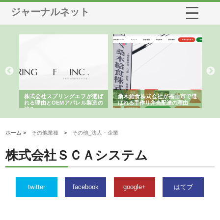
ジャーナルネット
や店
株式会社スプリングエフが選ば
桑木給食株式会社が福山市で選
株
る理
れる理由とOEMアパレル製造の
ばれる手作り弁当配達の理由
れ
強み
ホーム >
その他業種
>
その他_法人・企業
株式会社ＳＣＡシステム
twitter
facebook
google+
はてブ