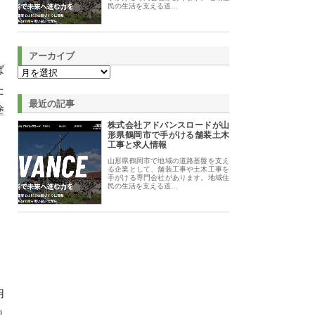
民の生活を支える道…
アーカイブ
ば
た
最近の記事
塗
株式会社アドバンスロードが山
形県鶴岡市で手がける舗装土木
工事と求人情報
山形県鶴岡市で地域の道路基盤を支え
る企業として、舗装工事や土木工事を
手がける専門会社があります。地域住
民の生活を支える道…
用
り