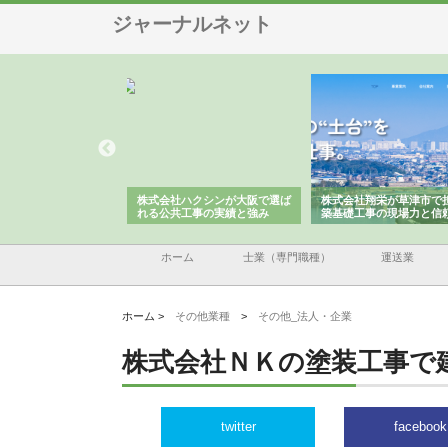
ジャーナルネット
株式会社が印刷会社に
株式会社ハクシンが大阪で選ば
株式会社翔栄が草津市で
紙提案力と供給体制
れる公共工事の実績と強み
築基礎工事の現場力と信
ホーム
士業（専門職種）
運送業
ホーム >
その他業種
>
その他_法人・企業
株式会社ＮＫの塗装工事で
twitter
facebook