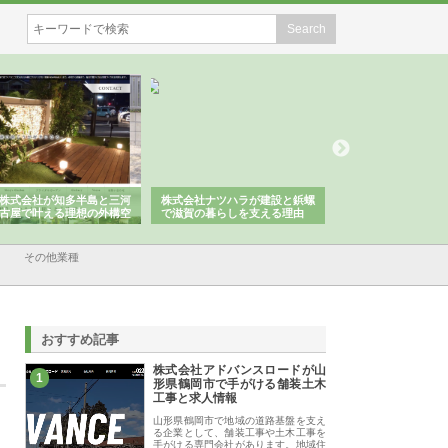
株式会社が知多半島と三河
株式会社ナツハラが建設と鋲螺
株式会社メタルエー
古屋で叶える理想の外構空
で滋賀の暮らしを支える理由
イトが提供する充実
容とは
その他業種
おすすめ記事
株式会社アドバンスロードが山
1
形県鶴岡市で手がける舗装土木
工事と求人情報
山形県鶴岡市で地域の道路基盤を支え
る企業として、舗装工事や土木工事を
手がける専門会社があります。地域住