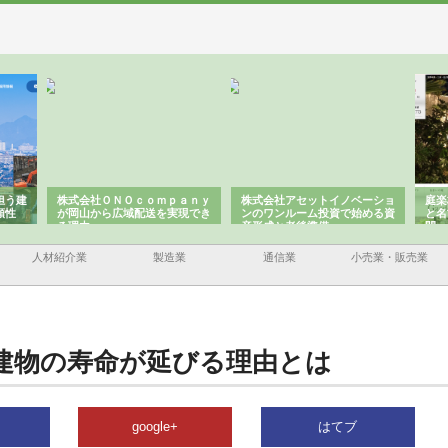
担う建
株式会社ＯＮＯｃｏｍｐａｎｙ
株式会社アセットイノベーショ
庭楽
頼性
が岡山から広域配送を実現でき
ンのワンルーム投資で始める資
と名
る理由
産形成と老後準備
間
人材紹介業
製造業
通信業
小売業・販売業
建物の寿命が延びる理由とは
google+
はてブ