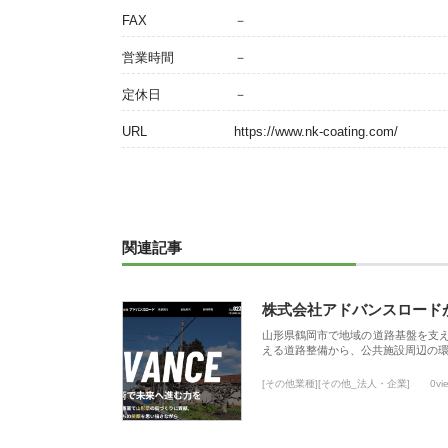
FAX
－
営業時間
－
定休日
－
URL
https://www.nk-coating.com/
関連記事
株式会社アドバンスロード
山形県鶴岡市で地域の道路基盤を支
える道路整備から、公共施設周辺の
[その他業種][その他_法人・企業]
0vi