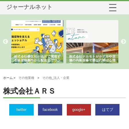
ジャーナルネット
ノー
株式会社耕文社が品川で実現す
株式会社ナカモトがホテルや店
株
の専
る販促物製作から配送までワン
舗の内装改修で選ばれ続ける理
れ
ストップ対応
由
強
ホーム >
その他業種
>
その他_法人・企業
株式会社ＡＲＳ
twitter
facebook
google+
はてブ