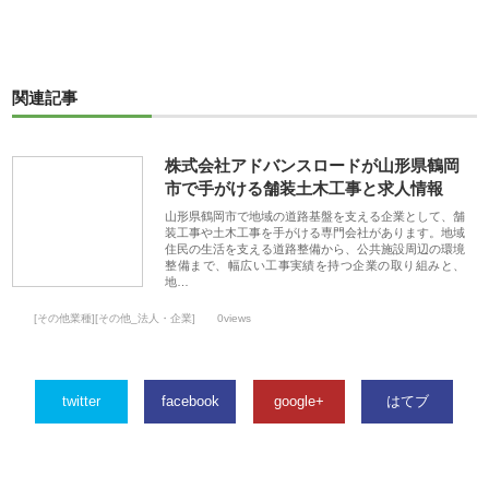
関連記事
株式会社アドバンスロードが山形県鶴岡
市で手がける舗装土木工事と求人情報
山形県鶴岡市で地域の道路基盤を支える企業として、舗
装工事や土木工事を手がける専門会社があります。地域
住民の生活を支える道路整備から、公共施設周辺の環境
整備まで、幅広い工事実績を持つ企業の取り組みと、
地…
[その他業種][その他_法人・企業]
0views
twitter
facebook
google+
はてブ