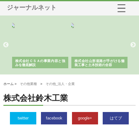
ジャーナルネット
業サ
株式会社ＣＳＡの事業内容と強
株式会社山形道路が手がける舗
ホ
報内
みを徹底解説
装工事と土木技術の全容
る
績
ホーム >
その他業種
>
その他_法人・企業
株式会社鈴木工業
twitter
facebook
google+
はてブ