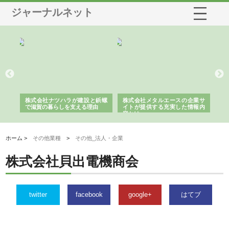
ジャーナルネット
三河
株式会社ナツハラが建設と鋲螺
株式会社メタルエースの企業サ
株
構空
で滋賀の暮らしを支える理由
イトが提供する充実した情報内
み
容とは
ホーム >
その他業種
>
その他_法人・企業
株式会社貝出電機商会
twitter
facebook
google+
はてブ