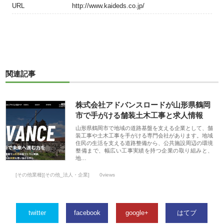
URL
http://www.kaideds.co.jp/
関連記事
株式会社アドバンスロードが山形県鶴岡
市で手がける舗装土木工事と求人情報
山形県鶴岡市で地域の道路基盤を支える企業として、舗
装工事や土木工事を手がける専門会社があります。地域
住民の生活を支える道路整備から、公共施設周辺の環境
整備まで、幅広い工事実績を持つ企業の取り組みと、
地…
[その他業種][その他_法人・企業]
0views
twitter
facebook
google+
はてブ