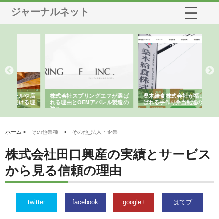
ジャーナルネット
や店
株式会社スプリングエフが選ば
桑木給食株式会社が福山市で選
株
る理
れる理由とOEMアパレル製造の
ばれる手作り弁当配達の理由
れ
強み
ホーム >
その他業種
>
その他_法人・企業
株式会社田口興産の実績とサービス
から見る信頼の理由
twitter
facebook
google+
はてブ