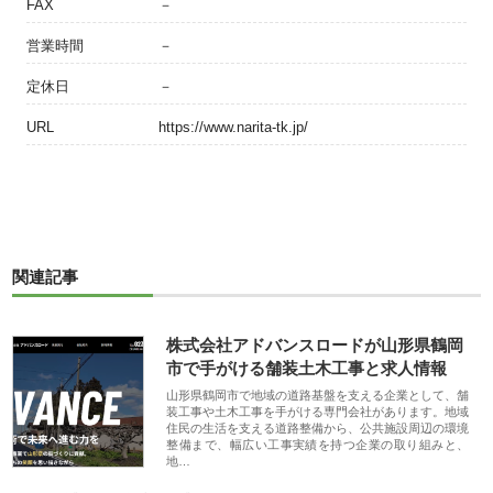
FAX
－
営業時間
－
定休日
－
URL
https://www.narita-tk.jp/
関連記事
株式会社アドバンスロードが山形県鶴岡
市で手がける舗装土木工事と求人情報
山形県鶴岡市で地域の道路基盤を支える企業として、舗
装工事や土木工事を手がける専門会社があります。地域
住民の生活を支える道路整備から、公共施設周辺の環境
整備まで、幅広い工事実績を持つ企業の取り組みと、
地…