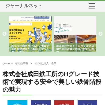
ジャーナルネット
ノー
株式会社耕文社が品川で実現す
株式会社ナカモトがホテルや店
株
の専
る販促物製作から配送までワン
舗の内装改修で選ばれ続ける理
れ
ストップ対応
由
強
ホーム >
その他業種
>
その他_法人・企業
株式会社成田鉄工所のHグレード技
術で実現する安全で美しい鉄骨階段
の魅力
twitter
facebook
google+
はてブ