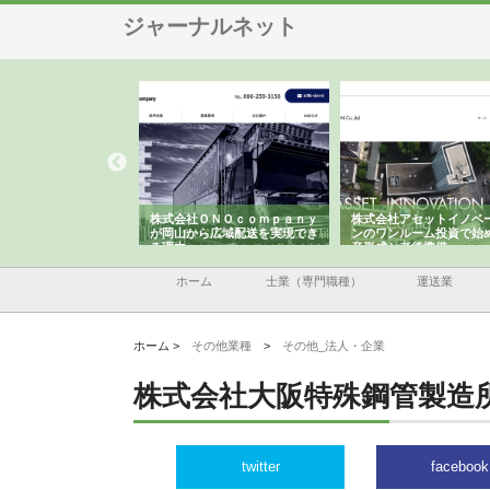
ジャーナルネット
翔栄が草津市で担う建
株式会社ＯＮＯｃｏｍｐａｎｙ
株式会社アセットイノベ
事の現場力と信頼性
が岡山から広域配送を実現でき
ンのワンルーム投資で始
る理由
産形成と老後準備
ホーム
士業（専門職種）
運送業
ホーム >
その他業種
>
その他_法人・企業
株式会社大阪特殊鋼管製造
twitter
facebook