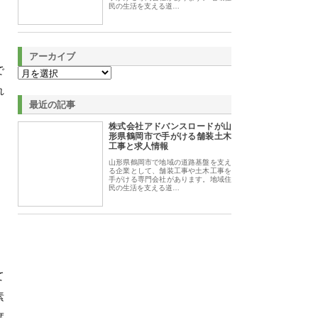
民の生活を支える道…
アーカイブ
で
れ
最近の記事
株式会社アドバンスロードが山
形県鶴岡市で手がける舗装土木
工事と求人情報
山形県鶴岡市で地域の道路基盤を支え
る企業として、舗装工事や土木工事を
手がける専門会社があります。地域住
民の生活を支える道…
て
素
度