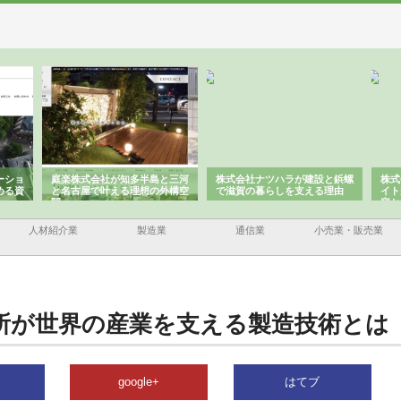
ーショ
庭楽株式会社が知多半島と三河
株式会社ナツハラが建設と鋲螺
株式
める資
と名古屋で叶える理想の外構空
で滋賀の暮らしを支える理由
イト
間
容と
人材紹介業
製造業
通信業
小売業・販売業
所が世界の産業を支える製造技術とは
google+
はてブ