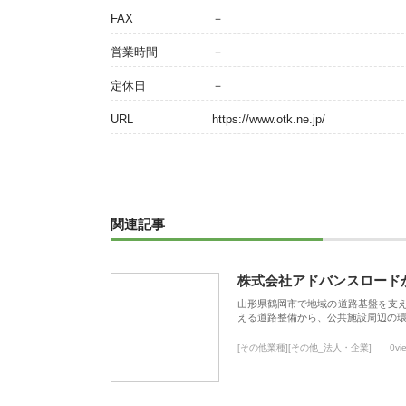
FAX
－
営業時間
－
定休日
－
URL
https://www.otk.ne.jp/
関連記事
株式会社アドバンスロード
山形県鶴岡市で地域の道路基盤を支
える道路整備から、公共施設周辺の
[その他業種][その他_法人・企業]
0vi