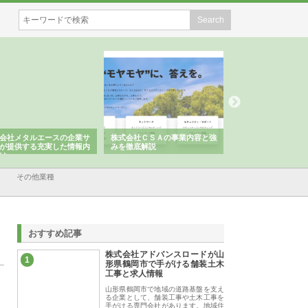
会社メタルエースの企業サ
株式会社ＣＳＡの事業内容と強
株式会社山形道路が
が提供する充実した情報内
みを徹底解説
装工事と土木技術の
は
その他業種
おすすめ記事
株式会社アドバンスロードが山
1
形県鶴岡市で手がける舗装土木
工事と求人情報
山形県鶴岡市で地域の道路基盤を支え
る企業として、舗装工事や土木工事を
手がける専門会社があります。地域住