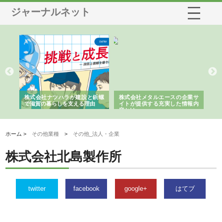
ジャーナルネット
三河
株式会社ナツハラが建設と鋲螺
株式会社メタルエースの企業サ
株
構空
で滋賀の暮らしを支える理由
イトが提供する充実した情報内
み
容とは
ホーム >
その他業種
>
その他_法人・企業
株式会社北島製作所
twitter
facebook
google+
はてブ