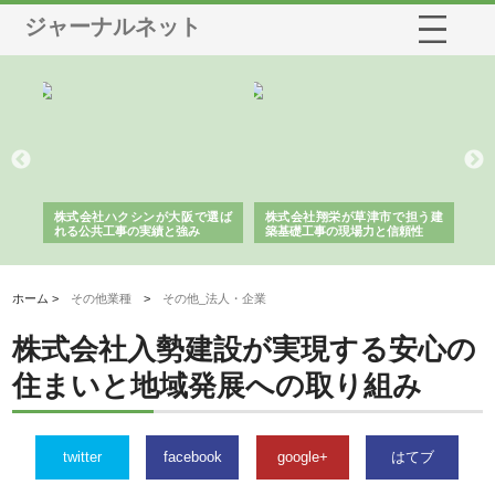
ジャーナルネット
社に
株式会社ハクシンが大阪で選ば
株式会社翔栄が草津市で担う建
株
制
れる公共工事の実績と強み
築基礎工事の現場力と信頼性
が
る
ホーム >
その他業種
>
その他_法人・企業
株式会社入勢建設が実現する安心の
住まいと地域発展への取り組み
twitter
facebook
google+
はてブ