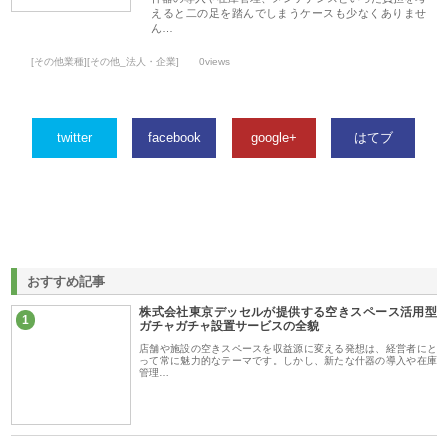
えると二の足を踏んでしまうケースも少なくありませ
ん…
[その他業種][その他_法人・企業]
0views
twitter
facebook
google+
はてブ
おすすめ記事
株式会社東京デッセルが提供する空きスペース活用型
1
ガチャガチャ設置サービスの全貌
店舗や施設の空きスペースを収益源に変える発想は、経営者にと
って常に魅力的なテーマです。しかし、新たな什器の導入や在庫
管理…