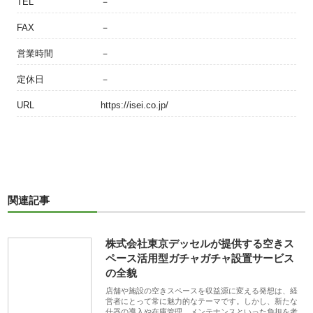
TEL
－
FAX
－
営業時間
－
定休日
－
URL
https://isei.co.jp/
関連記事
株式会社東京デッセルが提供する空きス
ペース活用型ガチャガチャ設置サービス
の全貌
店舗や施設の空きスペースを収益源に変える発想は、経
営者にとって常に魅力的なテーマです。しかし、新たな
什器の導入や在庫管理、メンテナンスといった負担を考