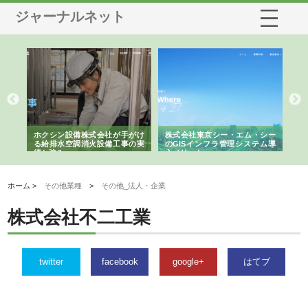
ジャーナルネット
る舗
ホクシン設備株式会社が手がけ
株式会社東京シー・エム・シー
株
る給排水空調消火設備工事の実
のGISインフラ管理システム導
か
績と強み
入メリット
由
ホーム >
その他業種
>
その他_法人・企業
株式会社不二工業
twitter
facebook
google+
はてブ