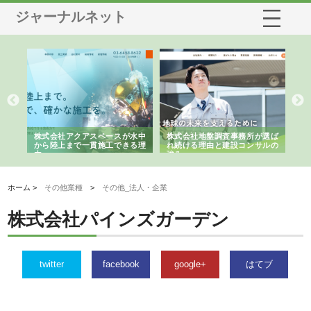
ジャーナルネット
シー
株式会社アクアスペースが水中
株式会社地盤調査事務所が選ば
株
ム導
から陸上まで一貫施工できる理
れ続ける理由と建設コンサルの
ス
由
強み
ホーム >
その他業種
>
その他_法人・企業
株式会社パインズガーデン
twitter
facebook
google+
はてブ