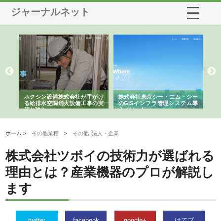
ジャーナルネット
る舗
ホクシン設備株式会社が手がけ
株式会社東京シー・エム・シー
株
る給排水空調消火設備工事の実
のGISインフラ管理システム導
か
績と強み
入メリット
由
ホーム >
その他業種
>
その他_法人・企業
株式会社ツボイの技術力が選ばれる
理由とは？産業機器のプロが解説し
ます
twitter
facebook
google+
はてブ