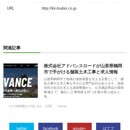
URL
http://kk-tsuboi.co.jp
関連記事
株式会社アドバンスロードが山形県鶴岡
市で手がける舗装土木工事と求人情報
山形県鶴岡市で地域の道路基盤を支える企業として、舗
装工事や土木工事を手がける専門会社があります。地域
住民の生活を支える道路整備から、公共施設周辺の環境
整備まで、幅広い工事実績を持つ企業の取り組みと、
地…
[その他業種][その他_法人・企業]
0views
twitter
facebook
google+
はてブ