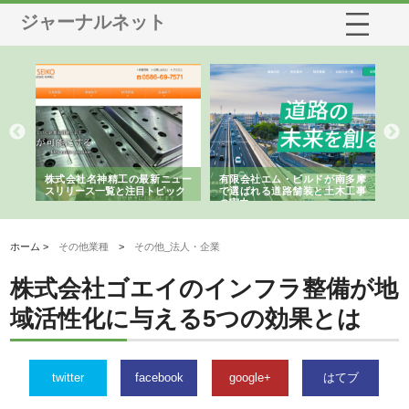
ジャーナルネット
選ば
株式会社名神精工の最新ニュー
有限会社エム・ビルドが南多摩
有
ルの
スリリース一覧と注目トピック
で選ばれる道路舗装と土木工事
ネ
の実力
ホーム >
その他業種
>
その他_法人・企業
株式会社ゴエイのインフラ整備が地
域活性化に与える5つの効果とは
twitter
facebook
google+
はてブ