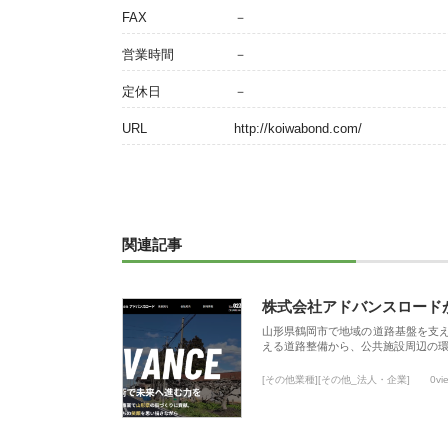
FAX
－
営業時間
－
定休日
－
URL
http://koiwabond.com/
関連記事
株式会社アドバンスロード
山形県鶴岡市で地域の道路基盤を支
える道路整備から、公共施設周辺の
[その他業種][その他_法人・企業]
0vi