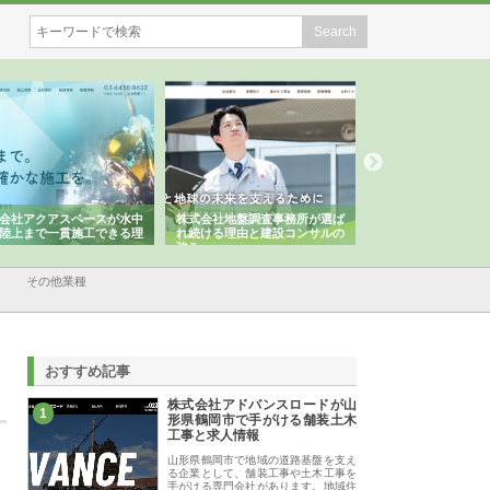
会社アクアスペースが水中
株式会社地盤調査事務所が選ば
株式会社名神精工の
陸上まで一貫施工できる理
れ続ける理由と建設コンサルの
スリリース一覧と注
強み
その他業種
おすすめ記事
株式会社アドバンスロードが山
1
形県鶴岡市で手がける舗装土木
工事と求人情報
山形県鶴岡市で地域の道路基盤を支え
る企業として、舗装工事や土木工事を
手がける専門会社があります。地域住