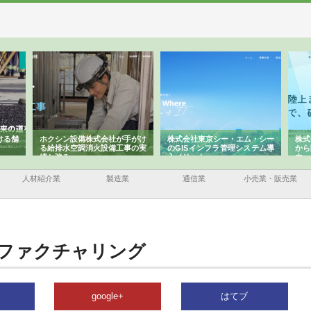
ける舗
ホクシン設備株式会社が手がけ
株式会社東京シー・エム・シー
株式
る給排水空調消火設備工事の実
のGISインフラ管理システム導
から
績と強み
入メリット
由
人材紹介業
製造業
通信業
小売業・販売業
ファクチャリング
google+
はてブ