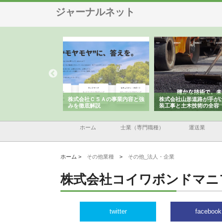
ジャーナルネット
メタルエースの企業サ
株式会社ＣＳＡの事業内容と強
株式会社山形道路が手が
供する充実した情報内
みを徹底解説
装工事と土木技術の全容
ホーム
士業（専門職種）
運送業
ホーム >
その他業種
>
その他_法人・企業
株式会社コイワボンドマニ
twitter
facebook