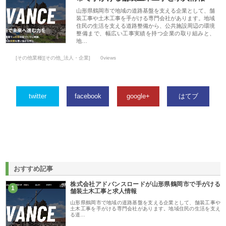
山形県鶴岡市で地域の道路基盤を支える企業として、舗
装工事や土木工事を手がける専門会社があります。地域
住民の生活を支える道路整備から、公共施設周辺の環境
整備まで、幅広い工事実績を持つ企業の取り組みと、
地…
[その他業種][その他_法人・企業]
0views
twitter
facebook
google+
はてブ
おすすめ記事
株式会社アドバンスロードが山形県鶴岡市で手がける
1
舗装土木工事と求人情報
山形県鶴岡市で地域の道路基盤を支える企業として、舗装工事や
土木工事を手がける専門会社があります。地域住民の生活を支え
る道…