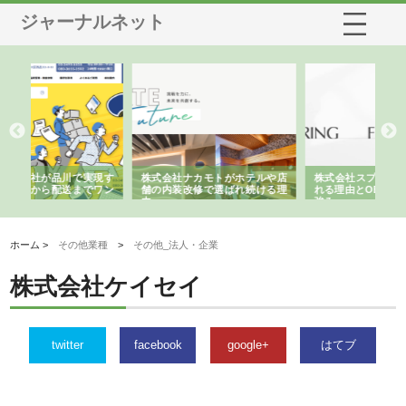
ジャーナルネット
や店
株式会社スプリングエフが選ば
桑木給食株式会社が福山市で選
株
る理
れる理由とOEMアパレル製造の
ばれる手作り弁当配達の理由
れ
強み
ホーム >
その他業種
>
その他_法人・企業
株式会社ケイセイ
twitter
facebook
google+
はてブ