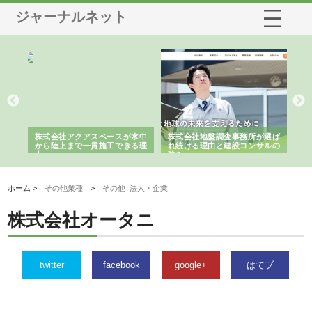
ジャーナルネット
シー
株式会社アクアスペースが水中
株式会社地盤調査事務所が選ば
株
ム導
から陸上まで一貫施工できる理
れ続ける理由と建設コンサルの
ス
由
強み
ホーム >
その他業種
>
その他_法人・企業
株式会社オータニ
twitter
facebook
google+
はてブ