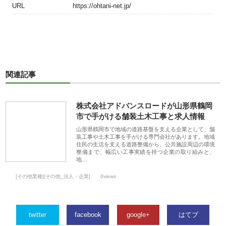
URL
https://ohtani-net.jp/
関連記事
株式会社アドバンスロードが山形県鶴岡
市で手がける舗装土木工事と求人情報
山形県鶴岡市で地域の道路基盤を支える企業として、舗
装工事や土木工事を手がける専門会社があります。地域
住民の生活を支える道路整備から、公共施設周辺の環境
整備まで、幅広い工事実績を持つ企業の取り組みと、
地…
[その他業種][その他_法人・企業]
0views
twitter
facebook
google+
はてブ