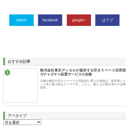
twitter
facebook
google+
はてブ
おすすめ記事
株式会社東京デッセルが提供する空きスペース活用型
1
ガチャガチャ設置サービスの全貌
店舗や施設の空きスペースを収益源に変える発想は、経営者にと
って常に魅力的なテーマです。しかし、新たな什器の導入や在庫
管理…
アーカイブ