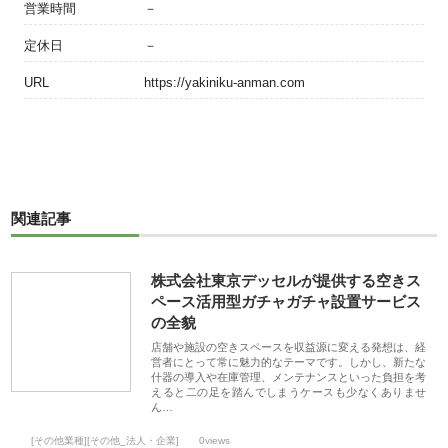
営業時間
－
定休日
－
URL
https://yakiniku-anman.com
関連記事
株式会社東京デッセルが提供する空きス
ペース活用型ガチャガチャ設置サービス
の全貌
店舗や施設の空きスペースを収益源に変える発想は、経
営者にとって常に魅力的なテーマです。しかし、新たな
什器の導入や在庫管理、メンテナンスといった負担を考
えると二の足を踏んでしまうケースも少なくありませ
ん…
[その他業種][その他_法人・企業]
0views