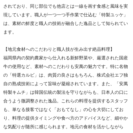
されており、同じ部位でも他店とは一線を画す食感と風味を実
現しています。職人が一つ一つ手作業で仕込む「特製ユッケ」
は、素材の鮮度と職人の技術が融合した逸品として知られてい
ます。
【地元食材へのこだわりと職人技が生み出す絶品料理】
福岡県内の契約農家から仕入れる新鮮野菜や、厳選された国産
牛の使用など、素材へのこだわりも安萬の魅力です。特に名物
の「特選カルビ」は、肉質の良さはもちろん、株式会社エフ独
自の熟成技術によって旨味が凝縮されています。また、「安萬
特製キムチ」は韓国伝統の製法を守りながらも、日本人の口に
合うよう微調整された逸品。これらの料理を提供するスタッフ
も、単なる接客ではなく「おもてなし」の心を大切にしてお
り、料理の提供タイミングや食べ方のアドバイスなど、細やか
な気配りが随所に感じられます。地元の食材を活かしながら