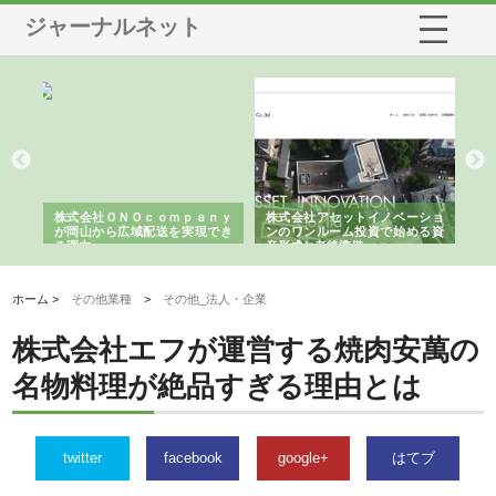
ジャーナルネット
株式会社アセットイノベーショ
庭楽株式会社が知多半島と三河
株式会社
ンのワンルーム投資で始める資
と名古屋で叶える理想の外構空
で滋賀の
産形成と老後準備
間
ホーム >
その他業種
>
その他_法人・企業
株式会社エフが運営する焼肉安萬の
名物料理が絶品すぎる理由とは
twitter
facebook
google+
はてブ