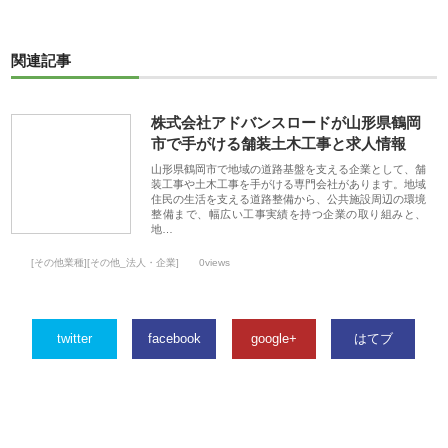
関連記事
株式会社アドバンスロードが山形県鶴岡
市で手がける舗装土木工事と求人情報
山形県鶴岡市で地域の道路基盤を支える企業として、舗
装工事や土木工事を手がける専門会社があります。地域
住民の生活を支える道路整備から、公共施設周辺の環境
整備まで、幅広い工事実績を持つ企業の取り組みと、
地…
[その他業種][その他_法人・企業]
0views
twitter
facebook
google+
はてブ