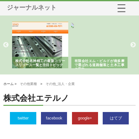
ジャーナルネット
選ば
株式会社名神精工の最新ニュー
有限会社エム・ビルドが南多摩
有
ルの
スリリース一覧と注目トピック
で選ばれる道路舗装と土木工事
ネ
の実力
ホーム >
その他業種
>
その他_法人・企業
株式会社エテルノ
twitter
facebook
google+
はてブ