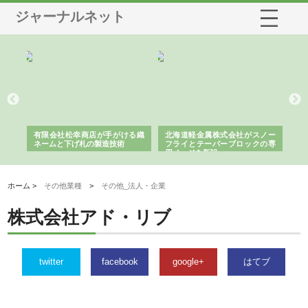
ジャーナルネット
多摩
有限会社松幸商店が手がける織
北海道軽金属株式会社がスノー
株
工事
ネームと下げ札の製造技術
フライとテーパーブロックの専
る
用ページを新設
ス
ホーム >
その他業種
>
その他_法人・企業
株式会社アド・リブ
twitter
facebook
google+
はてブ