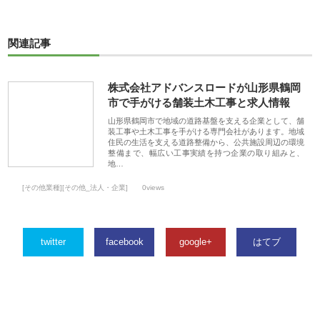
関連記事
株式会社アドバンスロードが山形県鶴岡
市で手がける舗装土木工事と求人情報
山形県鶴岡市で地域の道路基盤を支える企業として、舗
装工事や土木工事を手がける専門会社があります。地域
住民の生活を支える道路整備から、公共施設周辺の環境
整備まで、幅広い工事実績を持つ企業の取り組みと、
地…
[その他業種][その他_法人・企業]
0views
twitter
facebook
google+
はてブ