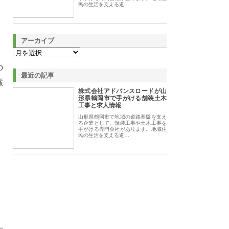
民の生活を支える道…
アーカイブ
の
最近の記事
厳
株式会社アドバンスロードが山
形県鶴岡市で手がける舗装土木
工事と求人情報
山形県鶴岡市で地域の道路基盤を支え
る企業として、舗装工事や土木工事を
手がける専門会社があります。地域住
民の生活を支える道…