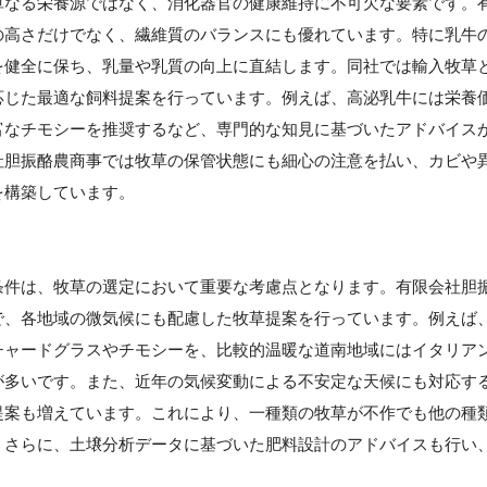
単なる栄養源ではなく、消化器官の健康維持に不可欠な要素です。
の高さだけでなく、繊維質のバランスにも優れています。特に乳牛
を健全に保ち、乳量や乳質の向上に直結します。同社では輸入牧草
応じた最適な飼料提案を行っています。例えば、高泌乳牛には栄養
富なチモシーを推奨するなど、専門的な知見に基づいたアドバイス
社胆振酪農商事では牧草の保管状態にも細心の注意を払い、カビや
を構築しています。
条件は、牧草の選定において重要な考慮点となります。有限会社胆
で、各地域の微気候にも配慮した牧草提案を行っています。例えば
チャードグラスやチモシーを、比較的温暖な道南地域にはイタリア
が多いです。また、近年の気候変動による不安定な天候にも対応す
提案も増えています。これにより、一種類の牧草が不作でも他の種
。さらに、土壌分析データに基づいた肥料設計のアドバイスも行い