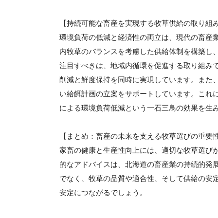
【持続可能な畜産を実現する牧草供給の取り組
環境負荷の低減と経済性の両立は、現代の畜産
内牧草のバランスを考慮した供給体制を構築し
注目すべきは、地域内循環を促進する取り組み
削減と鮮度保持を同時に実現しています。また
い給餌計画の立案をサポートしています。これ
による環境負荷低減という一石三鳥の効果を生
【まとめ：畜産の未来を支える牧草選びの重要
家畜の健康と生産性向上には、適切な牧草選び
的なアドバイスは、北海道の畜産業の持続的発
でなく、牧草の品質や適合性、そして供給の安
安定につながるでしょう。