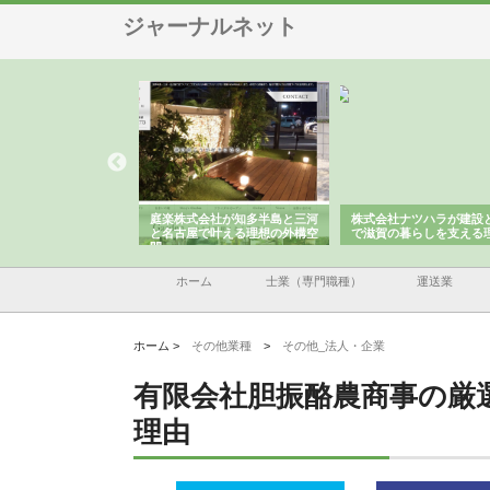
ジャーナルネット
ットイノベーショ
庭楽株式会社が知多半島と三河
株式会社ナツハラが建設と鋲螺
ム投資で始める資
と名古屋で叶える理想の外構空
で滋賀の暮らしを支える理由
準備
間
ホーム
士業（専門職種）
運送業
ホーム >
その他業種
>
その他_法人・企業
有限会社胆振酪農商事の厳
理由