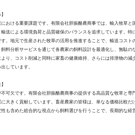
み】
業における重要課題です。有限会社胆振酪農商事では、輸入牧草と
、輸送による環境負荷と品質確保のバランスを追求しています。特
です。地元で生産された牧草の活用を推進することで、輸送コスト
、飼料分析サービスを通じて各農家の飼料設計を最適化し、無駄の
により、コスト削減と同時に家畜の健康維持、さらには排泄物の減
み出しています。
性】
が不可欠です。有限会社胆振酪農商事の提供する高品質な牧草と専
展に大きく貢献しています。畜産農家の皆様は、単なる価格比較だ
定性も含めた総合的な視点から飼料選びを行うことで、長期的な経