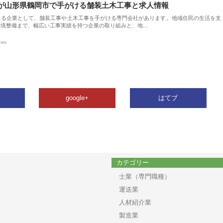
が山形県鶴岡市で手がける舗装土木工事と求人情報
える企業として、舗装工事や土木工事を手がける専門会社があります。地域住民の生活を支
環境整備まで、幅広い工事実績を持つ企業の取り組みと、地…
ews
google+
はてブ
カテゴリー
士業（専門職種）
運送業
人材紹介業
製造業