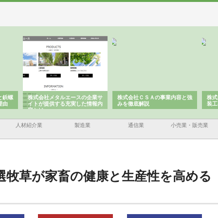
株式会社メタルエースの企業サ
株式会社ＣＳＡの事業内容と強
株式会社
イトが提供する充実した情報内
みを徹底解説
装工事と
容とは
人材紹介業
製造業
通信業
小売業・販売業
選牧草が家畜の健康と生産性を高める