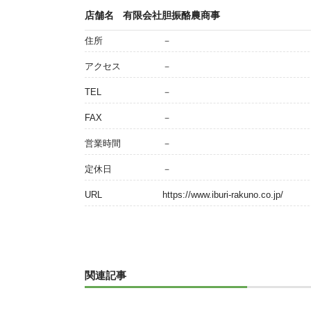
店舗名
有限会社胆振酪農商事
住所
－
アクセス
－
TEL
－
FAX
－
営業時間
－
定休日
－
URL
https://www.iburi-rakuno.co.jp/
関連記事