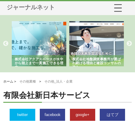
ジャーナルネット
シー
株式会社アクアスペースが水中
株式会社地盤調査事務所が選ば
株
ム導
から陸上まで一貫施工できる理
れ続ける理由と建設コンサルの
ス
由
強み
ホーム >
その他業種
>
その他_法人・企業
有限会社新日本サービス
twitter
facebook
google+
はてブ