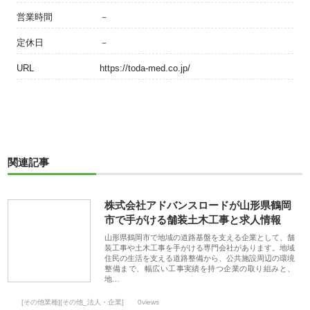
営業時間
－
定休日
－
URL
https://toda-med.co.jp/
関連記事
株式会社アドバンスロードが山形県鶴岡
市で手がける舗装土木工事と求人情報
山形県鶴岡市で地域の道路基盤を支える企業として、舗
装工事や土木工事を手がける専門会社があります。地域
住民の生活を支える道路整備から、公共施設周辺の環境
整備まで、幅広い工事実績を持つ企業の取り組みと、
地…
[その他業種][その他_法人・企業]
0views