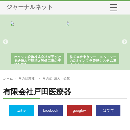
ジャーナルネット
る舗
ホクシン設備株式会社が手がけ
株式会社東京シー・エム・シー
株
る給排水空調消火設備工事の実
のGISインフラ管理システム導
か
績と強み
入メリット
由
ホーム >
その他業種
>
その他_法人・企業
有限会社戸田医療器
twitter
facebook
google+
はてブ