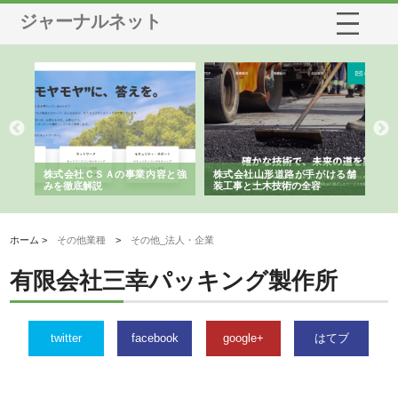
ジャーナルネット
業サ
株式会社ＣＳＡの事業内容と強
株式会社山形道路が手がける舗
ホ
報内
みを徹底解説
装工事と土木技術の全容
る
績
ホーム >
その他業種
>
その他_法人・企業
有限会社三幸パッキング製作所
twitter
facebook
google+
はてブ