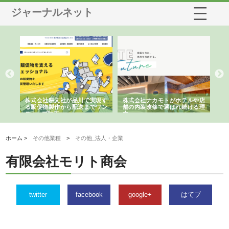
ジャーナルネット
ノー
株式会社耕文社が品川で実現す
株式会社ナカモトがホテルや店
株
の専
る販促物製作から配送までワン
舗の内装改修で選ばれ続ける理
れ
ストップ対応
由
強
ホーム >
その他業種
>
その他_法人・企業
有限会社モリト商会
twitter
facebook
google+
はてブ