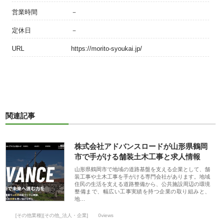
営業時間
－
定休日
－
URL
https://morito-syoukai.jp/
関連記事
株式会社アドバンスロードが山形県鶴岡
市で手がける舗装土木工事と求人情報
山形県鶴岡市で地域の道路基盤を支える企業として、舗
装工事や土木工事を手がける専門会社があります。地域
住民の生活を支える道路整備から、公共施設周辺の環境
整備まで、幅広い工事実績を持つ企業の取り組みと、
地…
[その他業種][その他_法人・企業]
0views