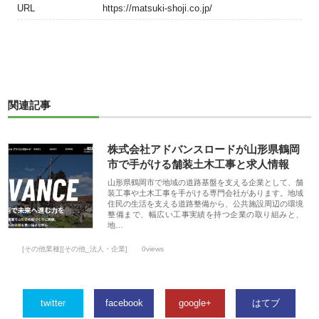
URL
https://matsuki-shoji.co.jp/
関連記事
株式会社アドバンスロードが山形県鶴岡
市で手がける舗装土木工事と求人情報
山形県鶴岡市で地域の道路基盤を支える企業として、舗
装工事や土木工事を手がける専門会社があります。地域
住民の生活を支える道路整備から、公共施設周辺の環境
整備まで、幅広い工事実績を持つ企業の取り組みと、
地…
[その他業種][その他_法人・企業]
0views
twitter
facebook
google+
はてブ