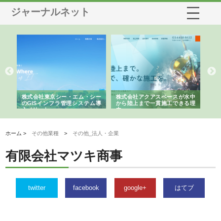
ジャーナルネット
ム・シー
株式会社アクアスペースが水中
株式会社地盤調査事務所が選ば
ステム導
から陸上まで一貫施工できる理
れ続ける理由と建設コンサルの
由
強み
ホーム >
その他業種
>
その他_法人・企業
有限会社マツキ商事
twitter
facebook
google+
はてブ