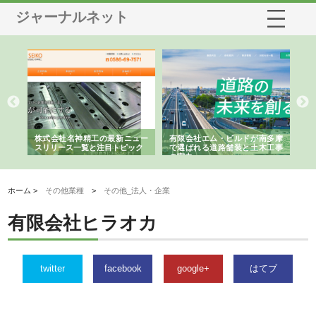
ジャーナルネット
選ば
株式会社名神精工の最新ニュー
有限会社エム・ビルドが南多摩
有
ルの
スリリース一覧と注目トピック
で選ばれる道路舗装と土木工事
ネ
の実力
ホーム >
その他業種
>
その他_法人・企業
有限会社ヒラオカ
twitter
facebook
google+
はてブ