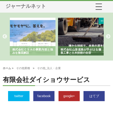
ジャーナルネット
業サ
株式会社ＣＳＡの事業内容と強
株式会社山形道路が手がける舗
ホ
報内
みを徹底解説
装工事と土木技術の全容
る
績
ホーム >
その他業種
>
その他_法人・企業
有限会社ダイショウサービス
twitter
facebook
google+
はてブ