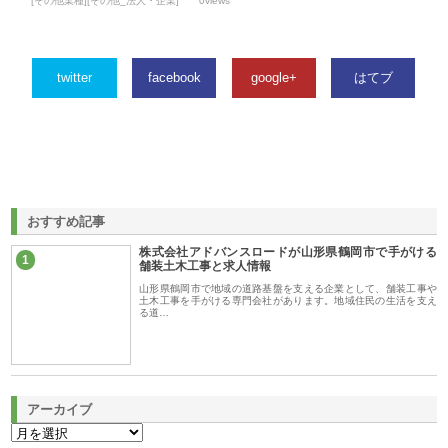
[その他業種][その他_法人・企業]
0views
twitter
facebook
google+
はてブ
おすすめ記事
株式会社アドバンスロードが山形県鶴岡市で手がける
1
舗装土木工事と求人情報
山形県鶴岡市で地域の道路基盤を支える企業として、舗装工事や
土木工事を手がける専門会社があります。地域住民の生活を支え
る道…
アーカイブ