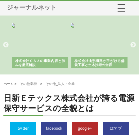
ジャーナルネット
業サ
株式会社ＣＳＡの事業内容と強
株式会社山形道路が手がける舗
ホ
報内
みを徹底解説
装工事と土木技術の全容
る
績
ホーム >
その他業種
>
その他_法人・企業
日新Ｅテックス株式会社が誇る電源
保守サービスの全貌とは
twitter
facebook
google+
はてブ