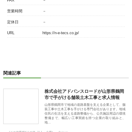
FAX
－
営業時間
－
定休日
－
URL
https://n-e-tecs.co.jp/
関連記事
株式会社アドバンスロードが山形県鶴岡
市で手がける舗装土木工事と求人情報
山形県鶴岡市で地域の道路基盤を支える企業として、舗
装工事や土木工事を手がける専門会社があります。地域
住民の生活を支える道路整備から、公共施設周辺の環境
整備まで、幅広い工事実績を持つ企業の取り組みと、
地…