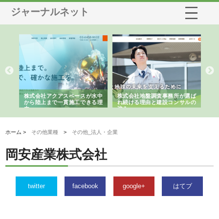
ジャーナルネット
シー
株式会社アクアスペースが水中
株式会社地盤調査事務所が選ば
株
ム導
から陸上まで一貫施工できる理
れ続ける理由と建設コンサルの
ス
由
強み
ホーム >
その他業種
>
その他_法人・企業
岡安産業株式会社
twitter
facebook
google+
はてブ