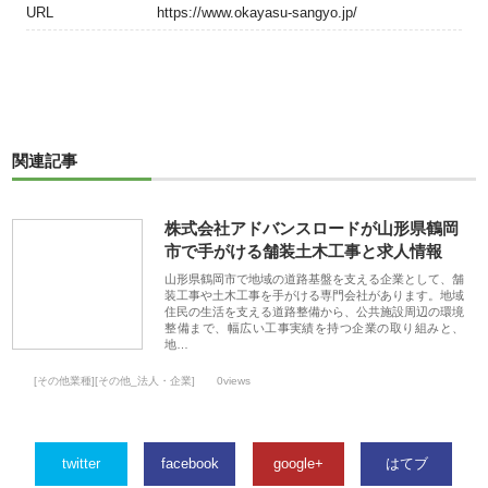
URL
https://www.okayasu-sangyo.jp/
関連記事
株式会社アドバンスロードが山形県鶴岡
市で手がける舗装土木工事と求人情報
山形県鶴岡市で地域の道路基盤を支える企業として、舗
装工事や土木工事を手がける専門会社があります。地域
住民の生活を支える道路整備から、公共施設周辺の環境
整備まで、幅広い工事実績を持つ企業の取り組みと、
地…
[その他業種][その他_法人・企業]
0views
twitter
facebook
google+
はてブ