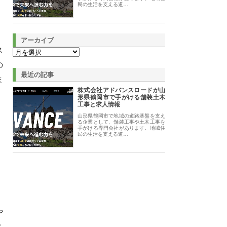
民の生活を支える道…
アーカイブ
ス
の
最近の記事
ま
株式会社アドバンスロードが山
形県鶴岡市で手がける舗装土木
工事と求人情報
山形県鶴岡市で地域の道路基盤を支え
る企業として、舗装工事や土木工事を
手がける専門会社があります。地域住
民の生活を支える道…
や
え