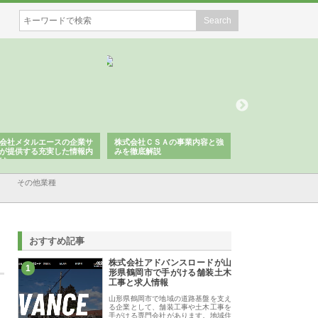
会社メタルエースの企業サ
株式会社ＣＳＡの事業内容と強
株式会社山形道路が
が提供する充実した情報内
みを徹底解説
装工事と土木技術の
は
その他業種
おすすめ記事
株式会社アドバンスロードが山
1
形県鶴岡市で手がける舗装土木
工事と求人情報
山形県鶴岡市で地域の道路基盤を支え
る企業として、舗装工事や土木工事を
手がける専門会社があります。地域住