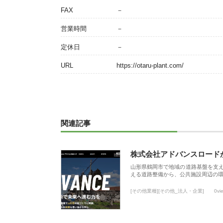
FAX
－
営業時間
－
定休日
－
URL
https://otaru-plant.com/
関連記事
株式会社アドバンスロード
山形県鶴岡市で地域の道路基盤を支
える道路整備から、公共施設周辺の
[その他業種][その他_法人・企業]
0vi