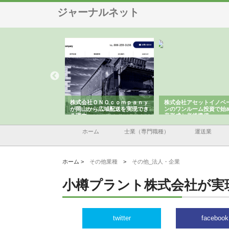
ジャーナルネット
翔栄が草津市で担う建
株式会社ＯＮＯｃｏｍｐａｎｙ
株式会社アセットイノベ
事の現場力と信頼性
が岡山から広域配送を実現でき
ンのワンルーム投資で始
る理由
産形成と老後準備
ホーム
士業（専門職種）
運送業
ホーム >
その他業種
>
その他_法人・企業
小樽プラント株式会社が実
twitter
facebook