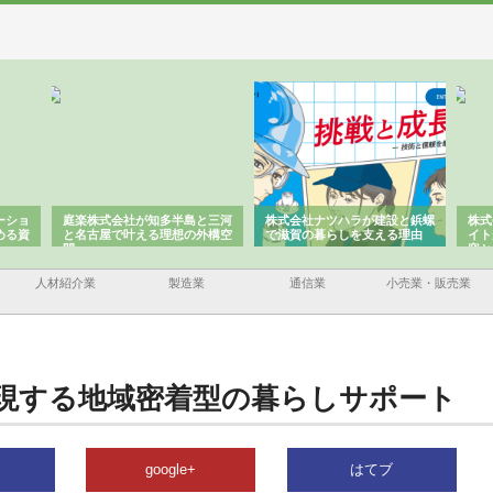
ーショ
庭楽株式会社が知多半島と三河
株式会社ナツハラが建設と鋲螺
株式
める資
と名古屋で叶える理想の外構空
で滋賀の暮らしを支える理由
イト
間
容と
人材紹介業
製造業
通信業
小売業・販売業
現する地域密着型の暮らしサポート
google+
はてブ