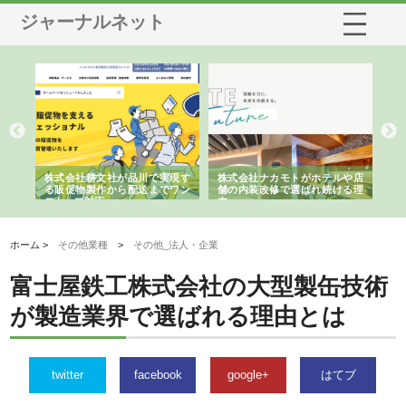
ジャーナルネット
ノー
株式会社耕文社が品川で実現す
株式会社ナカモトがホテルや店
株
の専
る販促物製作から配送までワン
舗の内装改修で選ばれ続ける理
れ
ストップ対応
由
強
ホーム >
その他業種
>
その他_法人・企業
富士屋鉄工株式会社の大型製缶技術
が製造業界で選ばれる理由とは
twitter
facebook
google+
はてブ