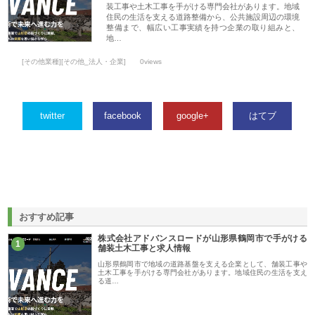
装工事や土木工事を手がける専門会社があります。地域
住民の生活を支える道路整備から、公共施設周辺の環境
整備まで、幅広い工事実績を持つ企業の取り組みと、
地…
[その他業種][その他_法人・企業]
0views
twitter
facebook
google+
はてブ
おすすめ記事
株式会社アドバンスロードが山形県鶴岡市で手がける
1
舗装土木工事と求人情報
山形県鶴岡市で地域の道路基盤を支える企業として、舗装工事や
土木工事を手がける専門会社があります。地域住民の生活を支え
る道…