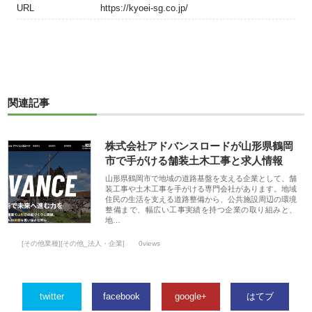
URL
https://kyoei-sg.co.jp/
関連記事
株式会社アドバンスロードが山形県鶴岡
市で手がける舗装土木工事と求人情報
山形県鶴岡市で地域の道路基盤を支える企業として、舗
装工事や土木工事を手がける専門会社があります。地域
住民の生活を支える道路整備から、公共施設周辺の環境
整備まで、幅広い工事実績を持つ企業の取り組みと、
地…
[その他業種][その他_法人・企業]
0views
twitter
facebook
google+
はてブ