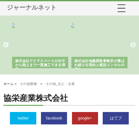
ジャーナルネット
シー
株式会社アクアスペースが水中
株式会社地盤調査事務所が選ば
株
ム導
から陸上まで一貫施工できる理
れ続ける理由と建設コンサルの
ス
由
強み
ホーム >
その他業種
>
その他_法人・企業
協栄産業株式会社
twitter
facebook
google+
はてブ